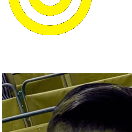
Tfno: 922 63 94 43
contacto@segurmax.info